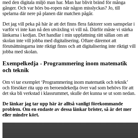
med den digitala miljö man har. Man har blivit bränd för många
gånger. Och var hörs bu-ropen när någon misslyckas? Jo, till
spelarna där nere på planen där matchen pågår.
Det jag vill peka på här är att det finns flera faktorer som samspelar i
varför vi inte kan nå den utväxling vi vill nå. Därför måste vi stärka
länkarna i kedjan. Det handlar i min uppfattning rätt sällan om att
skolan inte vill jobba med digitalisering. Oftare däremot att
förutsättningarna inte riktigt finns och att digitalisering inte riktigt vill
jobba med skolan.
Exempelkedja - Programmering inom matematik
och teknik
Om vi tar exemplet ‘Programmering inom matematik och teknik’
och försöker rita upp en beroendekedja över vad som behövs för att
det ska bli verkstad i klassrummet, skulle det kunna se ut som nedan.
De länkar jag tar upp här är alltså vanligt förekommande
problem. Om en endaste av dessa länkar brister, så är det mer
eller mindre kört.