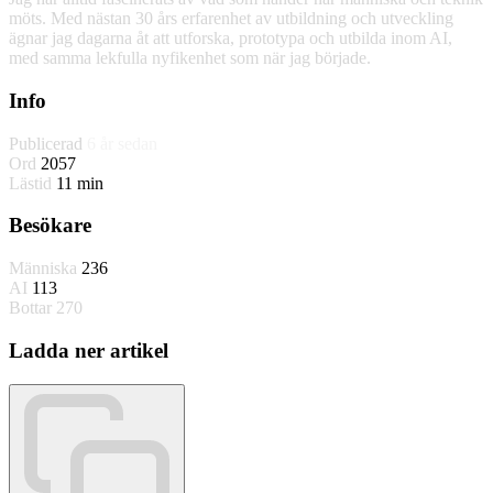
möts. Med nästan 30 års erfarenhet av utbildning och utveckling
ägnar jag dagarna åt att utforska, prototypa och utbilda inom AI,
med samma lekfulla nyfikenhet som när jag började.
Info
Publicerad
6 år sedan
Ord
2057
Lästid
11 min
Besökare
Människa
236
AI
113
Bottar
270
Ladda ner artikel