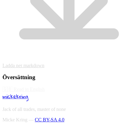
Ladda ner markdown
Översättning
🇬🇧
Read in English
mickekring
Jack of all trades, master of none
Micke Kring —
CC BY-SA 4.0