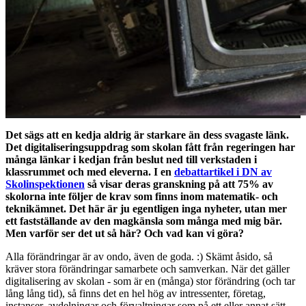
Det sägs att en kedja aldrig är starkare än dess svagaste länk.
Det digitaliseringsuppdrag som skolan fått från regeringen har
många länkar i kedjan från beslut ned till verkstaden i
klassrummet och med eleverna. I en
debattartikel i DN av
Skolinspektionen
så visar deras granskning på att 75% av
skolorna inte följer de krav som finns inom matematik- och
teknikämnet. Det här är ju egentligen inga nyheter, utan mer
ett fastställande av den magkänsla som många med mig bär.
Men varför ser det ut så här? Och vad kan vi göra?
Alla förändringar är av ondo, även de goda. :) Skämt åsido, så
kräver stora förändringar samarbete och samverkan. När det gäller
digitalisering av skolan - som är en (många) stor förändring (och tar
lång lång tid), så finns det en hel hög av intressenter, företag,
instanser, avdelningar och förvaltningar som på ett eller annat sätt