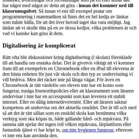
har något med något av detta att göra -
innan det kommer ned till
klassrumsgolvet
. Så innan vi ens till exempel pratar om
programmering i matematiken så finns det en hel kedja av länkar
som måste hålla, för att det över huvud taget ska vara möjligt. Jag
tänkte att vi skulle titta på en av dessa kedjor, vilka problemen är och
vad vi kanske kan göra åt dem.
Digitalisering är komplicerat
Rätt ofta blir diskussioner kring digitalisering (i skolan) förenklade
till att handla om enstaka delar. Det är givetvis viktigt att vi kommer
fram till att exempelvis en Chromebook eller en iPad till eleverna är
den bästa enheten för just vår skola och den typ av undervisning vi
vill bedriva. Men det räcker inte på långa vägar. För även en
Chromebook är rätt värdelös om eleven inte har ett konto som
fungerar, trasiga lösenordspolicies eller att klassrummet som läraren
undervisar i inte har en accesspunkt som kan leverera ett stabilt
internet. Eller en dålig internetleverentör. Eller att läraren saknar
kompetens att undervisa om det aktuella området. Det är till och med
så att det är rätt sällan som en enskild skola kan bestämma vilka
verktyg som ska köpas in, både gällande hård- och mjukvara. På
samma sätt spelar det ingen roll vilken mjukvara, lärplattform eller
fantastisk tjänst vi har köpt in,
om inte hygienen fungerar
, eftersom
vi inte ens kan använda den.