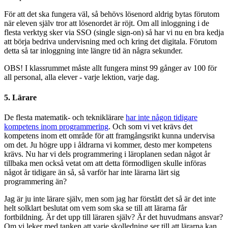
För att det ska fungera väl, så behövs lösenord aldrig bytas förutom
när eleven själv tror att lösenordet är röjt. Om all inloggning i de
flesta verktyg sker via SSO (single sign-on) så har vi nu en bra kedja
att börja bedriva undervisning med och kring det digitala. Förutom
detta så tar inloggning inte längre tid än några sekunder.
OBS! I klassrummet måste allt fungera minst 99 gånger av 100 för
all personal, alla elever - varje lektion, varje dag.
5. Lärare
De flesta matematik- och tekniklärare
har inte någon tidigare
kompetens inom programmering
. Och som vi vet krävs det
kompetens inom ett område för att framgångsrikt kunna undervisa
om det. Ju högre upp i åldrarna vi kommer, desto mer kompetens
krävs. Nu har vi dels programmering i läroplanen sedan något år
tillbaka men också vetat om att detta förmodligen skulle införas
något år tidigare än så, så varför har inte lärarna lärt sig
programmering än?
Jag är ju inte lärare själv, men som jag har förstått det så är det inte
helt solklart beslutat om vem som ska se till att lärarna får
fortbildning. Är det upp till läraren själv? Är det huvudmans ansvar?
Om vi leker med tanken att varje skolledning ser till att lärarna kan