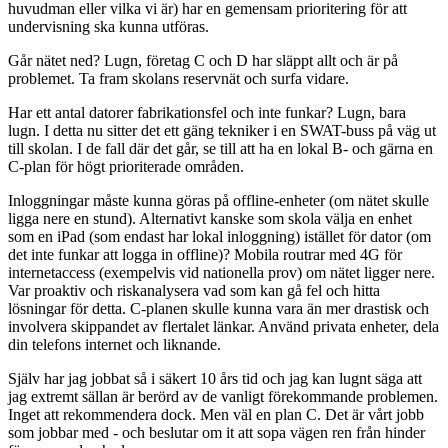
huvudman eller vilka vi är) har en gemensam prioritering för att
undervisning ska kunna utföras.
Går nätet ned? Lugn, företag C och D har släppt allt och är på
problemet. Ta fram skolans reservnät och surfa vidare.
Har ett antal datorer fabrikationsfel och inte funkar? Lugn, bara
lugn. I detta nu sitter det ett gäng tekniker i en SWAT-buss på väg ut
till skolan. I de fall där det går, se till att ha en lokal B- och gärna en
C-plan för högt prioriterade områden.
Inloggningar måste kunna göras på offline-enheter (om nätet skulle
ligga nere en stund). Alternativt kanske som skola välja en enhet
som en iPad (som endast har lokal inloggning) istället för dator (om
det inte funkar att logga in offline)? Mobila routrar med 4G för
internetaccess (exempelvis vid nationella prov) om nätet ligger nere.
Var proaktiv och riskanalysera vad som kan gå fel och hitta
lösningar för detta. C-planen skulle kunna vara än mer drastisk och
involvera skippandet av flertalet länkar. Använd privata enheter, dela
din telefons internet och liknande.
Själv har jag jobbat så i säkert 10 års tid och jag kan lugnt säga att
jag extremt sällan är berörd av de vanligt förekommande problemen.
Inget att rekommendera dock. Men väl en plan C. Det är vårt jobb
som jobbar med - och beslutar om it att sopa vägen ren från hinder