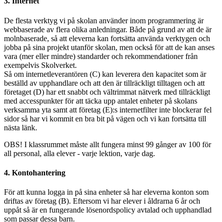
3. Internet
De flesta verktyg vi på skolan använder inom programmering är
webbaserade av flera olika anledningar. Både på grund av att de är
molnbaserade, så att eleverna kan fortsätta använda verktygen och
jobba på sina projekt utanför skolan, men också för att de kan anses
vara (mer eller mindre) standarder och rekommendationer från
exempelvis Skolverket.
Så om internetleverantören (C) kan leverera den kapacitet som är
beställd av upphandlare och att den är tillräckligt tilltagen och att
företaget (D) har ett snabbt och vältrimmat nätverk med tillräckligt
med accesspunkter för att täcka upp antalet enheter på skolans
verksamma yta samt att företag (E):s internetfilter inte blockerar fel
sidor så har vi kommit en bra bit på vägen och vi kan fortsätta till
nästa länk.
OBS! I klassrummet måste allt fungera minst 99 gånger av 100 för
all personal, alla elever - varje lektion, varje dag.
4. Kontohantering
För att kunna logga in på sina enheter så har eleverna konton som
driftas av företag (B). Eftersom vi har elever i åldrarna 6 år och
uppåt så är en fungerande lösenordspolicy avtalad och upphandlad
som passar dessa barn.