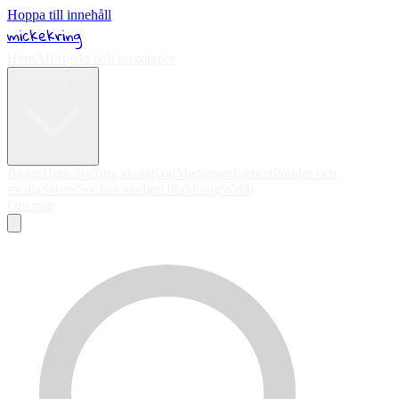
Hoppa till innehåll
mickekring
Hem
AI
Projekt och prototyper
Fler kategorier
Blogg
Digitalisering skola
Kod
Mediaproduktion
Poddar och
media
Server
Sociala medier
Utbildning
Webb
Om mig