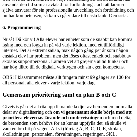
använda den tid som är avtalad för fortbildning - och att lärarna
själva ansvarar för sin professionella utveckling och fortbildning och
nu har kompetensen, så kan vi gå vidare till nästa länk. Den sista.
6. Programmering
Nuså! Då kör vi! Alla elever har enheter som de snabbt kan komma
igång med och logga in på vid varje lektion, med ett tillförlitligt
internet. Det är extremt sällan, max någon gång per år som någon
enstaka elev har problem, men det löses oftast enkelt och snabbt av
skolans supportpersonal. Läraren vet att grejerna alltid funkar och
har hög tilltro till de digitala verktygen och sin egen kompetens.
OBS! I klassrummet måste allt fungera minst 99 gånger av 100 för
all personal, alla elever - varje lektion, varje dag.
Gemensam prioritering samt en plan B och C
Givetvis går det att rita upp liknande kedjor av beroenden inom alla
delar av digitalisering och
om vi gemensamt skulle börja med att
prioritera elevernas lärande och undervisningen
och med detta,
de beroenden som behövs för att kunna uppfylla det, så skulle vi
vara en bra bit på vägen. Att vi (företag A, B, C, D, E, skolan,
skolledningen, personalen, förvaltningen, regeringen, SKL,