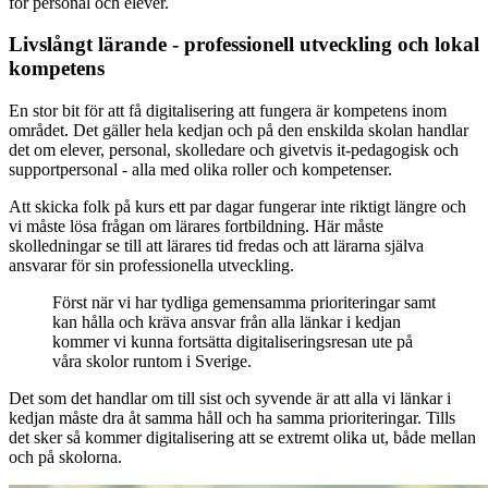
för personal och elever.
Livslångt lärande - professionell utveckling och lokal
kompetens
En stor bit för att få digitalisering att fungera är kompetens inom
området. Det gäller hela kedjan och på den enskilda skolan handlar
det om elever, personal, skolledare och givetvis it-pedagogisk och
supportpersonal - alla med olika roller och kompetenser.
Att skicka folk på kurs ett par dagar fungerar inte riktigt längre och
vi måste lösa frågan om lärares fortbildning. Här måste
skolledningar se till att lärares tid fredas och att lärarna själva
ansvarar för sin professionella utveckling.
Först när vi har tydliga gemensamma prioriteringar samt
kan hålla och kräva ansvar från alla länkar i kedjan
kommer vi kunna fortsätta digitaliseringsresan ute på
våra skolor runtom i Sverige.
Det som det handlar om till sist och syvende är att alla vi länkar i
kedjan måste dra åt samma håll och ha samma prioriteringar. Tills
det sker så kommer digitalisering att se extremt olika ut, både mellan
och på skolorna.