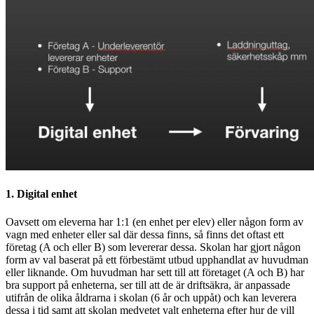
1. Digital enhet
Oavsett om eleverna har 1:1 (en enhet per elev) eller någon form av
vagn med enheter eller sal där dessa finns, så finns det oftast ett
företag (A och eller B) som levererar dessa. Skolan har gjort någon
form av val baserat på ett förbestämt utbud upphandlat av huvudman
eller liknande. Om huvudman har sett till att företaget (A och B) har
bra support på enheterna, ser till att de är driftsäkra, är anpassade
utifrån de olika åldrarna i skolan (6 år och uppåt) och kan leverera
dessa i tid samt att skolan medvetet valt enheterna efter hur de vill