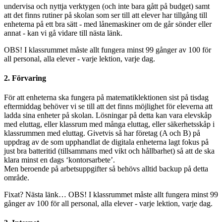
undervisa och nyttja verktygen (och inte bara gått på budget) samt
att det finns rutiner på skolan som ser till att elever har tillgång till
enheterna på ett bra sätt - med lånemaskiner om de går sönder eller
annat - kan vi gå vidare till nästa länk.
OBS! I klassrummet måste allt fungera minst 99 gånger av 100 för
all personal, alla elever - varje lektion, varje dag.
2. Förvaring
För att enheterna ska fungera på matematiklektionen sist på tisdag
eftermiddag behöver vi se till att det finns möjlighet för eleverna att
ladda sina enheter på skolan. Lösningar på detta kan vara elevskåp
med eluttag, eller klassrum med många eluttag, eller säkerhetsskåp i
klassrummen med eluttag. Givetvis så har företag (A och B) på
uppdrag av de som upphandlat de digitala enheterna lagt fokus på
just bra batteritid (tillsammans med vikt och hållbarhet) så att de ska
klara minst en dags ‘kontorsarbete’.
Men beroende på arbetsuppgifter så behövs alltid backup på detta
område.
Fixat? Nästa länk… OBS! I klassrummet måste allt fungera minst 99
gånger av 100 för all personal, alla elever - varje lektion, varje dag.