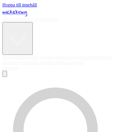
Hoppa till innehåll
mickekring
Hem
AI
Projekt och prototyper
Fler kategorier
Blogg
Digitalisering skola
Kod
Mediaproduktion
Poddar och
media
Server
Sociala medier
Utbildning
Webb
Om mig