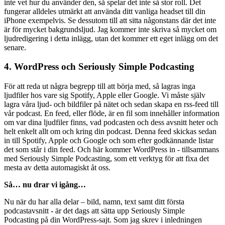
inte vet hur du använder den, så spelar det inte så stor roll. Det
fungerar alldeles utmärkt att använda ditt vanliga headset till din
iPhone exempelvis. Se dessutom till att sitta någonstans där det inte
är för mycket bakgrundsljud. Jag kommer inte skriva så mycket om
ljudredigering i detta inlägg, utan det kommer ett eget inlägg om det
senare.
4. WordPress och Seriously Simple Podcasting
För att reda ut några begrepp till att börja med, så lagras inga
ljudfiler hos vare sig Spotify, Apple eller Google. Vi måste själv
lagra våra ljud- och bildfiler på nätet och sedan skapa en rss-feed till
vår podcast. En feed, eller flöde, är en fil som innehåller information
om var dina ljudfiler finns, vad podcasten och dess avsnitt heter och
helt enkelt allt om och kring din podcast. Denna feed skickas sedan
in till Spotify, Apple och Google och som efter godkännande listar
det som står i din feed. Och här kommer WordPress in - tillsammans
med Seriously Simple Podcasting, som ett verktyg för att fixa det
mesta av detta automagiskt åt oss.
Så… nu drar vi igång…
Nu när du har alla delar – bild, namn, text samt ditt första
podcastavsnitt - är det dags att sätta upp Seriously Simple
Podcasting på din WordPress-sajt. Som jag skrev i inledningen