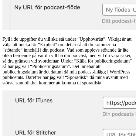
Fyll i de uppgifter du vill ska stå under “Upphovsrätt”. Viktigt är att
välja att bocka för “Explicit” om det är så att du kommer ha
“stötande” innehåll i din podcast. Vad som upplevs stötande är lite
olika beroende på var du vill ha din podcast, men vill du vara säker,
så dra gränsen vid svordomar. Under “Källa för publiceringsdatum”
så har jag valt “Publiceringsdatum”. Det innebär att
publiceringsdatum är det datum då mitt podcast-inlägg i WordPress
publicerats. Därefter har jag valt “Sporadisk” då mina avsnitt med
största sannolikhet kommer att komma ut sporadiskt.