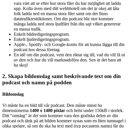
vara värt att se efter hur stora filer du har möjlighet att ladda
upp. Kolla även med ditt webbhotell om det är okej att låta
folk ladda ned en massa stora filer samt om det finns
datatrafikrestriktioner. Om din podcast blir stor kommer
många ladda ned stora ljudfiler från din sajt vilket genererar
en massa trafik.
Enkelt bildredigeringsprogram.
Enkelt ljudredigeringsprogram.
Apple-, Spotify- och Google-konto för att kunna lägga till din
podcast hos dessa företag.
En idé om din podcast, vem den riktar sig till, vad du vill få ut
av den och hur du vill marknadsföra den. Sen är det bara att
ha skoj!
2. Skapa bildomslag samt beskrivande text om din
podcast och namn på podden
Bildomslag
Vi måste ha en bild till vår podcast. Den måste minst ha
dimensionerna
1400 x 1400 pixlar
och helst under 150kB i storlek.
Ditt “omslag” är det som kommer vara den grafiska delen av din
podcast och tänk på att bilden kommer synas som en liten tumnagel i
olika spelare, så om du ska ha text med (typ pocastens namn) får du