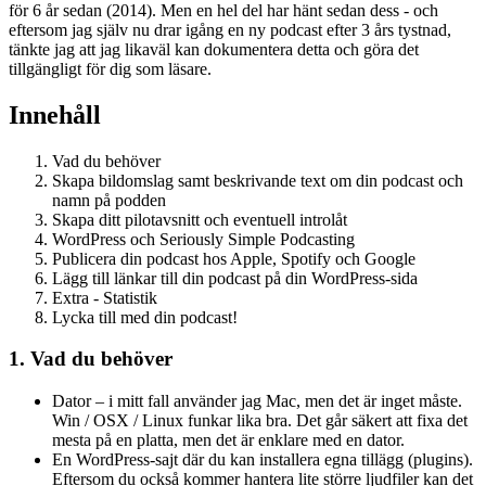
för 6 år sedan (2014). Men en hel del har hänt sedan dess - och
eftersom jag själv nu drar igång en ny podcast efter 3 års tystnad,
tänkte jag att jag likaväl kan dokumentera detta och göra det
tillgängligt för dig som läsare.
Innehåll
Vad du behöver
Skapa bildomslag samt beskrivande text om din podcast och
namn på podden
Skapa ditt pilotavsnitt och eventuell introlåt
WordPress och Seriously Simple Podcasting
Publicera din podcast hos Apple, Spotify och Google
Lägg till länkar till din podcast på din WordPress-sida
Extra - Statistik
Lycka till med din podcast!
1. Vad du behöver
Dator – i mitt fall använder jag Mac, men det är inget måste.
Win / OSX / Linux funkar lika bra. Det går säkert att fixa det
mesta på en platta, men det är enklare med en dator.
En WordPress-sajt där du kan installera egna tillägg (plugins).
Eftersom du också kommer hantera lite större ljudfiler kan det