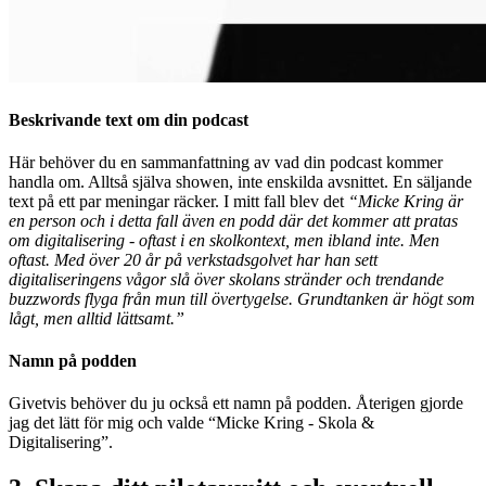
Beskrivande
text om din podcast
Här behöver du en sammanfattning av vad din podcast kommer
handla om. Alltså själva showen, inte enskilda avsnittet. En säljande
text på ett par meningar räcker. I mitt fall blev det
“Micke Kring är
en person och i detta fall även en podd där det kommer att pratas
om digitalisering - oftast i en skolkontext, men ibland inte. Men
oftast. Med över 20 år på verkstadsgolvet har han sett
digitaliseringens vågor slå över skolans stränder och trendande
buzzwords flyga från mun till övertygelse. Grundtanken är högt som
lågt, men alltid lättsamt.”
Namn på podden
Givetvis behöver du ju också ett namn på podden. Återigen gjorde
jag det lätt för mig och valde “Micke Kring - Skola &
Digitalisering”.