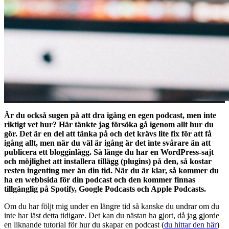
Är du också sugen på att dra igång en egen podcast, men inte
riktigt vet hur? Här tänkte jag försöka gå igenom allt hur du
gör. Det är en del att tänka på och det krävs lite fix för att få
igång allt, men när du väl är igång är det inte svårare än att
publicera ett blogginlägg. Så länge du har en WordPress-sajt
och möjlighet att installera tillägg (plugins) på den, så kostar
resten ingenting mer än din tid. När du är klar, så kommer du
ha en webbsida för din podcast och den kommer finnas
tillgänglig på Spotify, Google Podcasts och Apple Podcasts.
Om du har följt mig under en längre tid så kanske du undrar om du
inte har läst detta tidigare. Det kan du nästan ha gjort, då jag gjorde
en liknande tutorial för hur du skapar en podcast (
du hittar den här
)