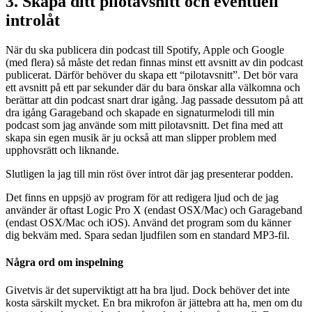
3. Skapa ditt pilotavsnitt och eventuell
introlåt
När du ska publicera din podcast till Spotify, Apple och Google
(med flera) så måste det redan finnas minst ett avsnitt av din podcast
publicerat. Därför behöver du skapa ett “pilotavsnitt”. Det bör vara
ett avsnitt på ett par sekunder där du bara önskar alla välkomna och
berättar att din podcast snart drar igång. Jag passade dessutom på att
dra igång Garageband och skapade en signaturmelodi till min
podcast som jag använde som mitt pilotavsnitt. Det fina med att
skapa sin egen musik är ju också att man slipper problem med
upphovsrätt och liknande.
Slutligen la jag till min röst över introt där jag presenterar podden.
Det finns en uppsjö av program för att redigera ljud och de jag
använder är oftast Logic Pro X (endast OSX/Mac) och Garageband
(endast OSX/Mac och iOS). Använd det program som du känner
dig bekväm med. Spara sedan ljudfilen som en standard MP3-fil.
Några ord om inspelning
Givetvis är det superviktigt att ha bra ljud. Dock behöver det inte
kosta särskilt mycket. En bra mikrofon är jättebra att ha, men om du