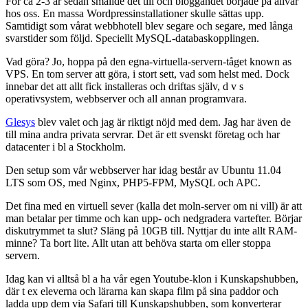
För ca 2-3 år sedan smällde det till och bloggandet började på allvar
hos oss. En massa Wordpressinstallationer skulle sättas upp.
Samtidigt som vårat webbhotell blev segare och segare, med långa
svarstider som följd. Speciellt MySQL-databaskopplingen.
Vad göra? Jo, hoppa på den egna-virtuella-servern-tåget known as
VPS. En tom server att göra, i stort sett, vad som helst med. Dock
innebar det att allt fick installeras och driftas själv, d v s
operativsystem, webbserver och all annan programvara.
Glesys
blev valet och jag är riktigt nöjd med dem. Jag har även de
till mina andra privata servrar. Det är ett svenskt företag och har
datacenter i bl a Stockholm.
Den setup som vår webbserver har idag består av Ubuntu 11.04
LTS som OS, med Nginx, PHP5-FPM, MySQL och APC.
Det fina med en virtuell sever (kalla det moln-server om ni vill) är att
man betalar per timme och kan upp- och nedgradera vartefter. Börjar
diskutrymmet ta slut? Släng på 10GB till. Nyttjar du inte allt RAM-
minne? Ta bort lite. Allt utan att behöva starta om eller stoppa
servern.
Idag kan vi alltså bl a ha vår egen Youtube-klon i Kunskapshubben,
där t ex eleverna och lärarna kan skapa film på sina paddor och
ladda upp dem via Safari till Kunskapshubben, som konverterar