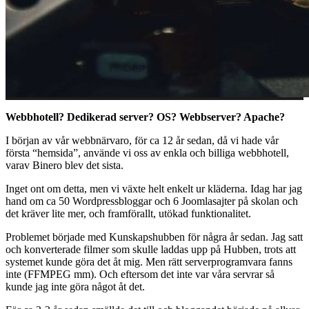
Webbhotell? Dedikerad server? OS? Webbserver? Apache?
I början av vår webbnärvaro, för ca 12 år sedan, då vi hade vår
första “hemsida”, använde vi oss av enkla och billiga webbhotell,
varav Binero blev det sista.
Inget ont om detta, men vi växte helt enkelt ur kläderna. Idag har jag
hand om ca 50 Wordpressbloggar och 6 Joomlasajter på skolan och
det kräver lite mer, och framförallt, utökad funktionalitet.
Problemet började med Kunskapshubben för några år sedan. Jag satt
och konverterade filmer som skulle laddas upp på Hubben, trots att
systemet kunde göra det åt mig. Men rätt serverprogramvara fanns
inte (FFMPEG mm). Och eftersom det inte var våra servrar så
kunde jag inte göra något åt det.