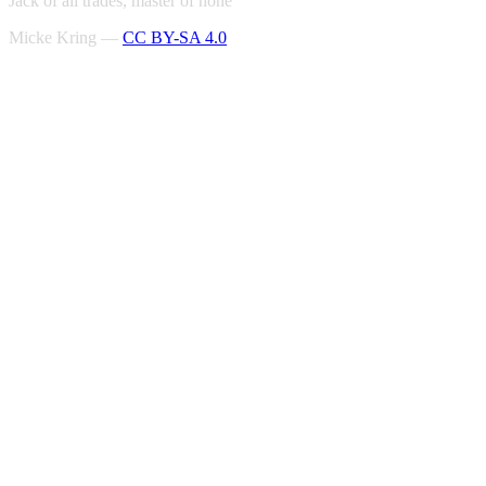
Jack of all trades, master of none
Micke Kring —
CC BY-SA 4.0