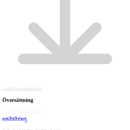
Ladda ner markdown
Översättning
🇬🇧
Read in English
mickekring