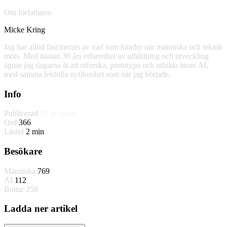
Om författaren
Micke Kring
Jag har alltid fascinerats av vad som händer när människa och teknik
möts. Med nästan 30 års erfarenhet av utbildning och utveckling
ägnar jag dagarna åt att utforska, prototypa och utbilda inom AI,
med samma lekfulla nyfikenhet som när jag började.
Info
Publicerad
13 år sedan
Ord
366
Lästid
2 min
Besökare
Människa
769
AI
112
Bottar
258
Ladda ner artikel