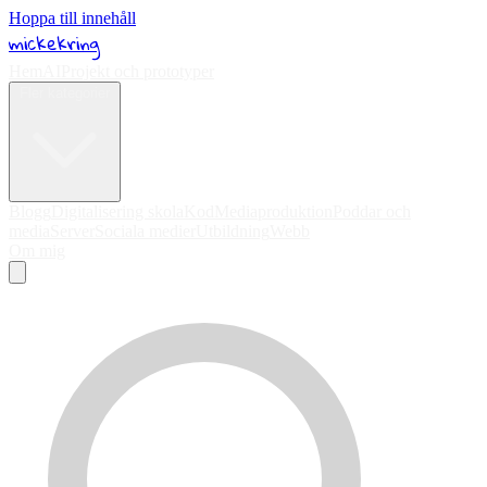
Hoppa till innehåll
mickekring
Hem
AI
Projekt och prototyper
Fler kategorier
Blogg
Digitalisering skola
Kod
Mediaproduktion
Poddar och
media
Server
Sociala medier
Utbildning
Webb
Om mig