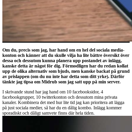
Om du, precis som jag, har hand om en hel del sociala media-
konton och känner att du skulle vilja ha lite bättre översikt över
dessa och dessutom kunna planera upp postandet av inlägg,
kanske detta är något för dig. Förmodligen har du redan kollat
upp de olika alternativ som bjuds, men kanske backat på grund
av prislappen (om du nu inte har detta som ditt yrke). Därför
tänkte jag tipsa om Midrub som jag satt upp på min server.
I skrivande stund har jag hand om 10 facebooksidor, 4
facebookgrupper, 10 twitterkonton och dessutom mina privata
kanaler. Kombinera det med hur lite tid jag kan prioritera att lägga
på just sociala medier, så har du en dålig kombo. Inlägg kommer
sporadiskt och dåligt samvete finns där hela tiden.