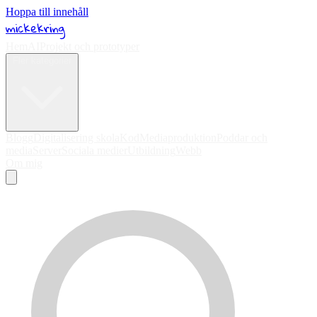
Hoppa till innehåll
mickekring
Hem
AI
Projekt och prototyper
Fler kategorier
Blogg
Digitalisering skola
Kod
Mediaproduktion
Poddar och
media
Server
Sociala medier
Utbildning
Webb
Om mig