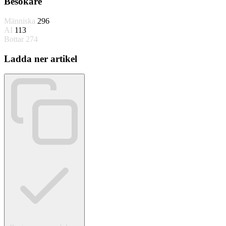
Besökare
Människa
296
AI
113
Bottar
274
Ladda ner artikel