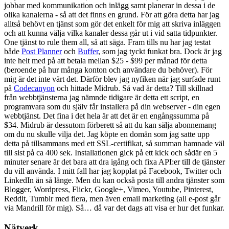
jobbar med kommunikation och inlägg samt planerar in dessa i de
olika kanalerna - så att det finns en grund. För att göra detta har jag
alltså behövt en tjänst som gör det enkelt för mig att skriva inläggen
och att kunna välja vilka kanaler dessa går ut i vid satta tidpunkter.
One tjänst to rule them all, så att säga. Fram tills nu har jag testat
både
Post Planner
och
Buffer
, som jag tyckt funkat bra. Dock är jag
inte helt med på att betala mellan $25 - $99 per månad för detta
(beroende på hur många konton och användare du behöver). För
mig är det inte värt det. Därför blev jag nyfiken när jag surfade runt
på
Codecanyon
och hittade Midrub. Så vad är detta? Till skillnad
från webbtjänsterna jag nämnde tidigare är detta ett script, en
programvara som du själv får installera på din webserver - din egen
webbtjänst. Det fina i det hela är att det är en engångssumma på
$34. Midrub är dessutom förberett så att du kan sälja abonnemang
om du nu skulle vilja det. Jag köpte en domän som jag satte upp
detta på tillsammans med ett SSL-certifikat, så summan hamnade väl
till sist på ca 400 sek. Installationen gick på ett kick och sådär en 5
minuter senare är det bara att dra igång och fixa API:er till de tjänster
du vill använda. I mitt fall har jag kopplat på Facebook, Twitter och
LinkedIn än så länge. Men du kan också posta till andra tjänster som
Blogger, Wordpress, Flickr, Google+, Vimeo, Youtube, Pinterest,
Reddit, Tumblr med flera, men även email marketing (all e-post går
via Mandrill för mig). Så… då var det dags att visa er hur det funkar.
Nätverk