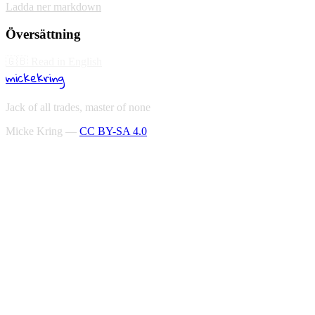
Ladda ner markdown
Översättning
🇬🇧
Read in English
mickekring
Jack of all trades, master of none
Micke Kring —
CC BY-SA 4.0