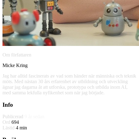
Om författaren
Micke Kring
Jag har alltid fascinerats av vad som händer när människa och teknik
möts. Med nästan 30 års erfarenhet av utbildning och utveckling
ägnar jag dagarna åt att utforska, prototypa och utbilda inom AI,
med samma lekfulla nyfikenhet som när jag började.
Info
Publicerad
9 år sedan
Ord
694
Lästid
4 min