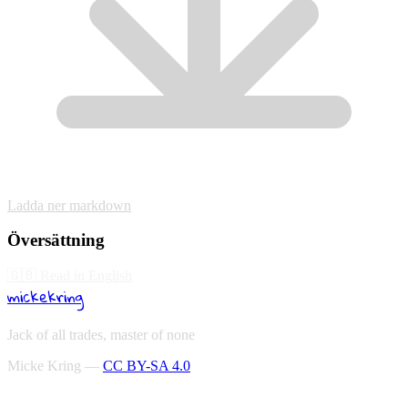
Ladda ner markdown
Översättning
🇬🇧
Read in English
mickekring
Jack of all trades, master of none
Micke Kring —
CC BY-SA 4.0