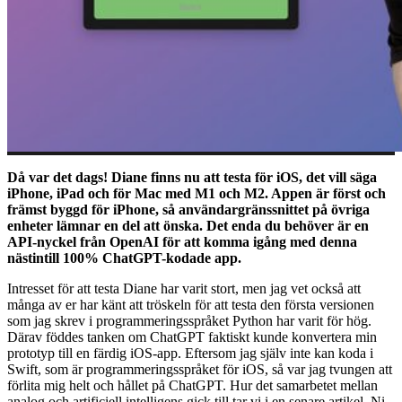
Då var det dags! Diane finns nu att testa för iOS, det vill säga
iPhone, iPad och för Mac med M1 och M2. Appen är först och
främst byggd för iPhone, så användargränssnittet på övriga
enheter lämnar en del att önska. Det enda du behöver är en
API-nyckel från OpenAI för att komma igång med denna
nästintill 100% ChatGPT-kodade app.
Intresset för att testa Diane har varit stort, men jag vet också att
många av er har känt att tröskeln för att testa den första versionen
som jag skrev i programmeringsspråket Python har varit för hög.
Därav föddes tanken om ChatGPT faktiskt kunde konvertera min
prototyp till en färdig iOS-app. Eftersom jag själv inte kan koda i
Swift, som är programmeringsspråket för iOS, så var jag tvungen att
förlita mig helt och hållet på ChatGPT. Hur det samarbetet mellan
analog och artificiell intelligens gick till tar vi i en senare artikel. Ni