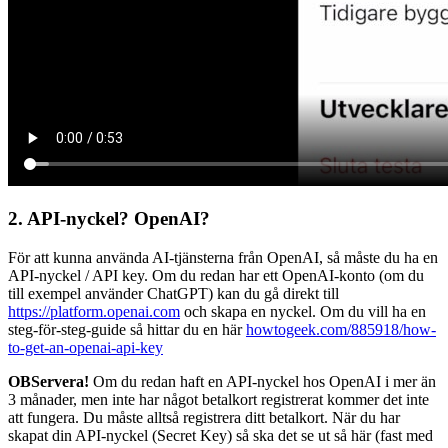
2. API-nyckel? OpenAI?
För att kunna använda AI-tjänsterna från OpenAI, så måste du ha en
API-nyckel / API key. Om du redan har ett OpenAI-konto (om du
till exempel använder ChatGPT) kan du gå direkt till
https://platform.openai.com
och skapa en nyckel. Om du vill ha en
steg-för-steg-guide så hittar du en här
howtogeek.com/885918/how-
to-get-an-openai-api-key
OBServera!
Om du redan haft en API-nyckel hos OpenAI i mer än
3 månader, men inte har något betalkort registrerat kommer det inte
att fungera. Du måste alltså registrera ditt betalkort. När du har
skapat din API-nyckel (Secret Key) så ska det se ut så här (fast med