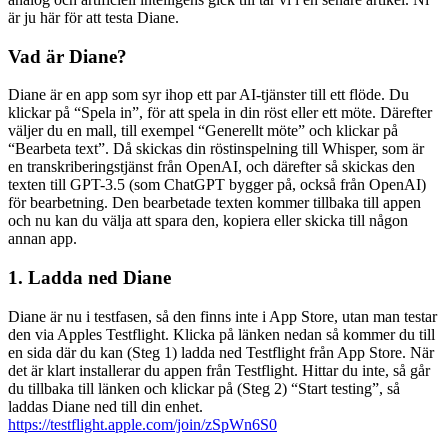
är ju här för att testa Diane.
Vad är Diane?
Diane är en app som syr ihop ett par AI-tjänster till ett flöde. Du
klickar på “Spela in”, för att spela in din röst eller ett möte. Därefter
väljer du en mall, till exempel “Generellt möte” och klickar på
“Bearbeta text”. Då skickas din röstinspelning till Whisper, som är
en transkriberingstjänst från OpenAI, och därefter så skickas den
texten till GPT-3.5 (som ChatGPT bygger på, också från OpenAI)
för bearbetning. Den bearbetade texten kommer tillbaka till appen
och nu kan du välja att spara den, kopiera eller skicka till någon
annan app.
1. Ladda ned Diane
Diane är nu i testfasen, så den finns inte i App Store, utan man testar
den via Apples Testflight. Klicka på länken nedan så kommer du till
en sida där du kan (Steg 1) ladda ned Testflight från App Store. När
det är klart installerar du appen från Testflight. Hittar du inte, så går
du tillbaka till länken och klickar på (Steg 2) “Start testing”, så
laddas Diane ned till din enhet.
https://testflight.apple.com/join/zSpWn6S0