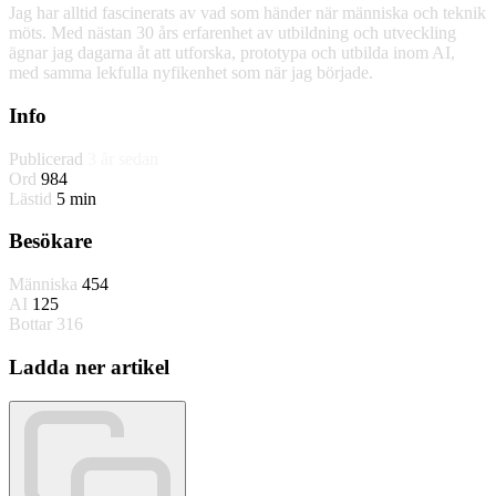
Jag har alltid fascinerats av vad som händer när människa och teknik
möts. Med nästan 30 års erfarenhet av utbildning och utveckling
ägnar jag dagarna åt att utforska, prototypa och utbilda inom AI,
med samma lekfulla nyfikenhet som när jag började.
Info
Publicerad
3 år sedan
Ord
984
Lästid
5 min
Besökare
Människa
454
AI
125
Bottar
316
Ladda ner artikel