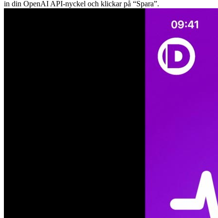
in din OpenAI API-nyckel och klickar på “Spara”.