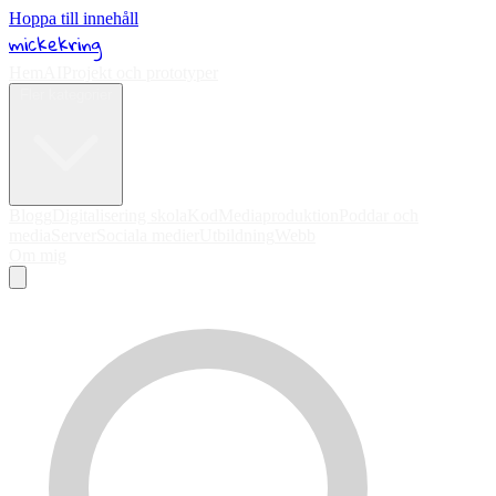
Hoppa till innehåll
mickekring
Hem
AI
Projekt och prototyper
Fler kategorier
Blogg
Digitalisering skola
Kod
Mediaproduktion
Poddar och
media
Server
Sociala medier
Utbildning
Webb
Om mig