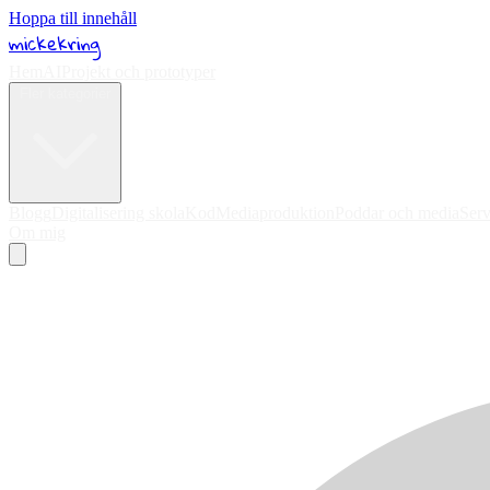
Hoppa till innehåll
mickekring
Hem
AI
Projekt och prototyper
Fler kategorier
Blogg
Digitalisering skola
Kod
Mediaproduktion
Poddar och media
Serv
Om mig