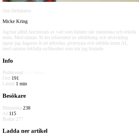
Om författaren
Micke Kring
Jag har alltid fascinerats av vad som händer när människa och teknik
möts. Med nästan 30 års erfarenhet av utbildning och utveckling
ägnar jag dagarna åt att utforska, prototypa och utbilda inom AI,
med samma lekfulla nyfikenhet som när jag började.
Info
Publicerad
6 år sedan
Ord
191
Lästid
1 min
Besökare
Människa
238
AI
115
Bottar
277
Ladda ner artikel