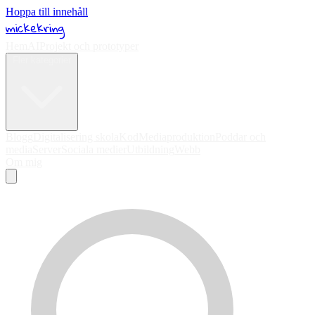
Hoppa till innehåll
mickekring
Hem
AI
Projekt och prototyper
Fler kategorier
Blogg
Digitalisering skola
Kod
Mediaproduktion
Poddar och
media
Server
Sociala medier
Utbildning
Webb
Om mig