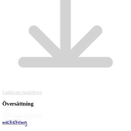
Ladda ner markdown
Översättning
🇬🇧
Read in English
mickekring