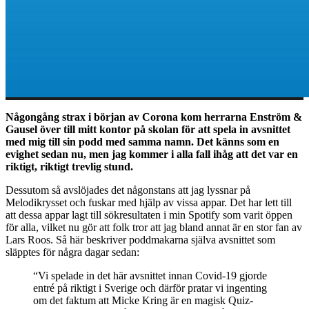
Någongång strax i början av Corona kom herrarna Enström &
Gausel över till mitt kontor på skolan för att spela in avsnittet
med mig till sin podd med samma namn. Det känns som en
evighet sedan nu, men jag kommer i alla fall ihåg att det var en
riktigt, riktigt trevlig stund.
Dessutom så avslöjades det någonstans att jag lyssnar på
Melodikrysset och fuskar med hjälp av vissa appar. Det har lett till
att dessa appar lagt till sökresultaten i min Spotify som varit öppen
för alla, vilket nu gör att folk tror att jag bland annat är en stor fan av
Lars Roos. Så här beskriver poddmakarna själva avsnittet som
släpptes för några dagar sedan:
“Vi spelade in det här avsnittet innan Covid-19 gjorde
entré på riktigt i Sverige och därför pratar vi ingenting
om det faktum att Micke Kring är en magisk Quiz-