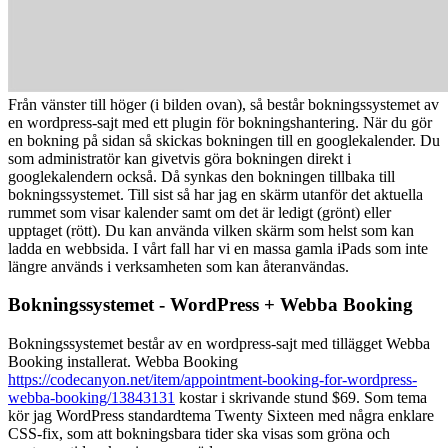
Från vänster till höger (i bilden ovan), så består bokningssystemet av
en wordpress-sajt med ett plugin för bokningshantering. När du gör
en bokning på sidan så skickas bokningen till en googlekalender. Du
som administratör kan givetvis göra bokningen direkt i
googlekalendern också. Då synkas den bokningen tillbaka till
bokningssystemet. Till sist så har jag en skärm utanför det aktuella
rummet som visar kalender samt om det är ledigt (grönt) eller
upptaget (rött). Du kan använda vilken skärm som helst som kan
ladda en webbsida. I vårt fall har vi en massa gamla iPads som inte
längre används i verksamheten som kan återanvändas.
Bokningssystemet - WordPress + Webba Booking
Bokningssystemet består av en wordpress-sajt med tillägget Webba
Booking installerat. Webba Booking
https://codecanyon.net/item/appointment-booking-for-wordpress-
webba-booking/13843131
kostar i skrivande stund $69. Som tema
kör jag WordPress standardtema Twenty Sixteen med några enklare
CSS-fix, som att bokningsbara tider ska visas som gröna och