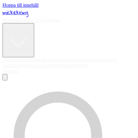
Hoppa till innehåll
mickekring
Hem
AI
Projekt och prototyper
Fler kategorier
Blogg
Digitalisering skola
Kod
Mediaproduktion
Poddar och
media
Server
Sociala medier
Utbildning
Webb
Om mig