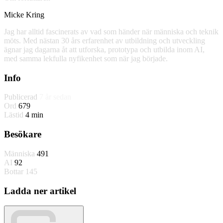
Micke Kring
Jag har alltid fascinerats av vad som händer när människa och teknik
möts. Med nästan 30 års erfarenhet av utbildning och utveckling
ägnar jag dagarna åt att utforska, prototypa och utbilda inom AI,
med samma lekfulla nyfikenhet som när jag började.
Info
Publicerad
7 år sedan
Ord
679
Lästid
4 min
Besökare
Människa
491
AI
92
Bottar
145
Ladda ner artikel