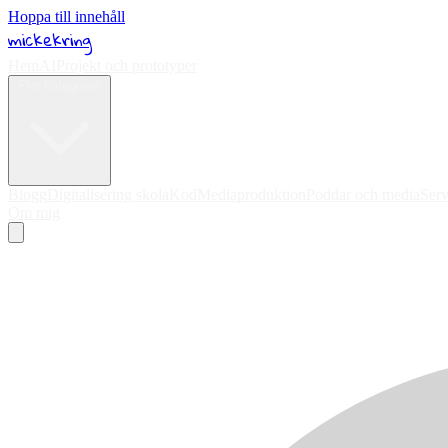
Hoppa till innehåll
mickekring
Hem
AI
Projekt och prototyper
Fler kategorier
Blogg
Digitalisering skola
Kod
Mediaproduktion
Poddar och media
Serv
Om mig